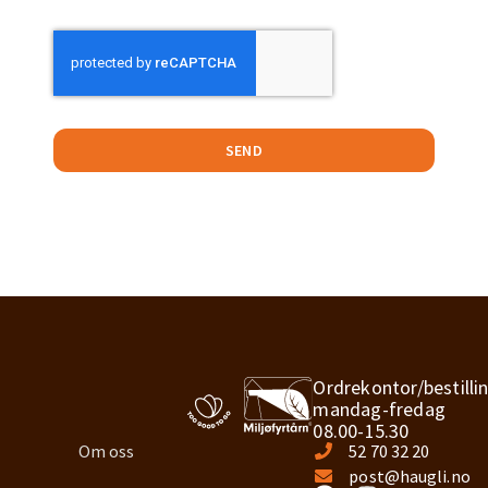
SEND
Ordrekontor/bestilli
mandag-fredag
08.00-15.30
Om oss
52 70 32 20
post@haugli.no