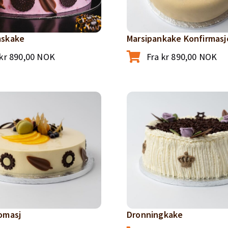
mskake
Marsipankake Konfirmasj
kr
890,00
NOK
Fra
kr
890,00
NOK
omasj
Dronningkake