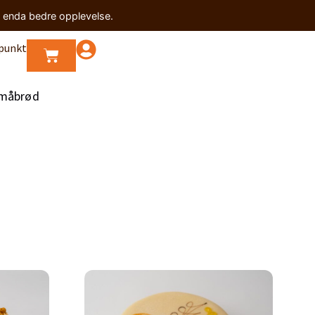
n enda bedre opplevelse.
punkt
måbrød