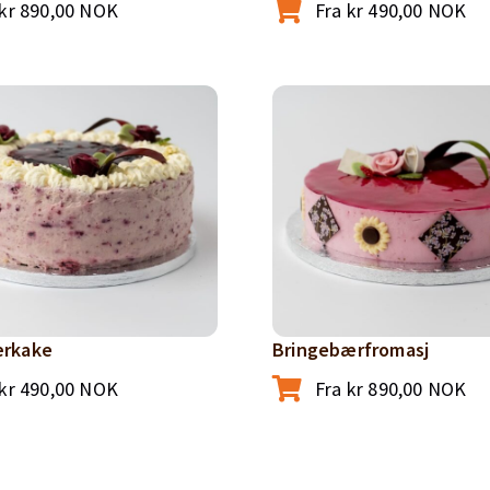
kr
890,00
NOK
Fra
kr
490,00
NOK
rkake
Bringebærfromasj
kr
490,00
NOK
Fra
kr
890,00
NOK