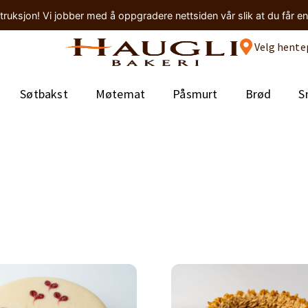
truksjon! Vi jobber med å oppgradere nettsiden vår slik at du får e
Velg hente
Søtbakst
Møtemat
Påsmurt
Brød
S