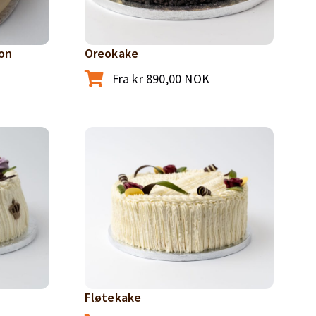
on
Oreokake
Fra
kr
890,00
NOK
Fløtekake