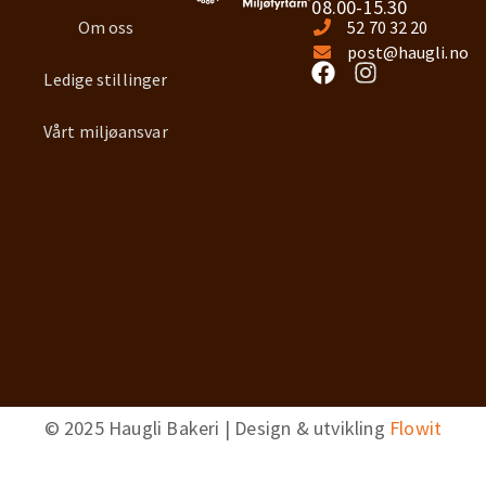
08.00-15.30
Om oss
52 70 32 20
post@haugli.no
Ledige stillinger
Vårt miljøansvar
© 2025 Haugli Bakeri | Design & utvikling
Flowit