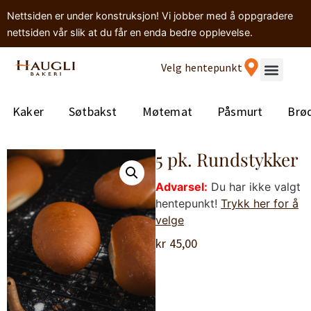
Nettsiden er under konstruksjon! Vi jobber med å oppgradere
nettsiden vår slik at du får en enda bedre opplevelse.
Velg hentepunkt
Kaker
Søtbakst
Møtemat
Påsmurt
Brø
5 pk. Rundstykker
Advarsel:
Du har ikke valgt
hentepunkt!
Trykk her for å
velge
kr
45,00