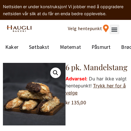
Nettsiden er under konstruksjon! Vi jobber med å oppgradere
nettsiden vår slik at du får en enda bedre opplevelse.
Velg hentepunkt
Kaker
Søtbakst
Møtemat
Påsmurt
Brø
6 pk. Mandelstang
Advarsel:
Du har ikke valgt
hentepunkt!
Trykk her for å
velge
kr
135,00