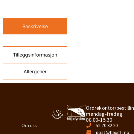
Beskrivelse
Tilleggsinformasjon
Allergener
Ordrekontor/bestilli
mandag-fredag
08.00-15.30
Om oss
52 70 32 20
post@haugli.no