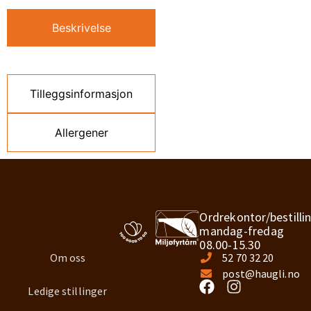
Beskrivelse
Tilleggsinformasjon
Allergener
Ordrekontor/bestilli
mandag-fredag
08.00-15.30
Om oss
52 70 32 20
post@haugli.no
Ledige stillinger