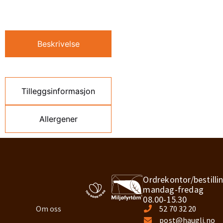
Beskrivelse
Tilleggsinformasjon
Allergener
Ordrekontor/bestilli
mandag-fredag
08.00-15.30
Om oss
52 70 32 20
post@haugli.no