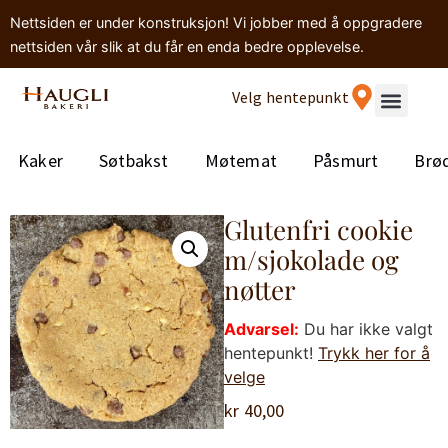
Nettsiden er under konstruksjon! Vi jobber med å oppgradere
nettsiden vår slik at du får en enda bedre opplevelse.
Velg hentepunkt
Kaker
Søtbakst
Møtemat
Påsmurt
Brø
Glutenfri cookie
m/sjokolade og
nøtter
Advarsel:
Du har ikke valgt
hentepunkt!
Trykk her for å
velge
kr
40,00