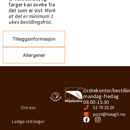
farger kan avvike fra
det som er vist.
Merk
at det er minimum 1
ukes bestillingsfrist.
Tilleggsinformasjon
Allergener
Ordrekontor/bestilli
mandag-fredag
08.00-15.30
Om oss
52 70 32 20
post@haugli.no
Ledige stillinger