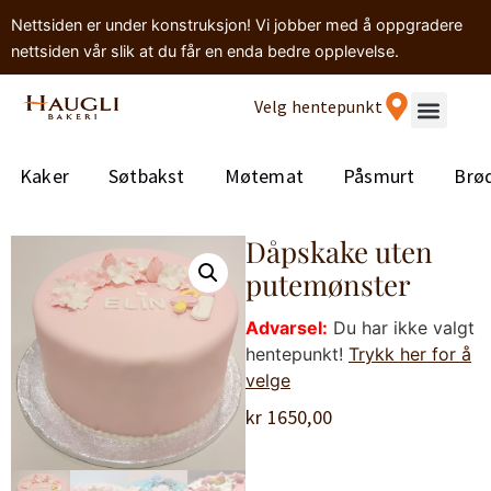
Nettsiden er under konstruksjon! Vi jobber med å oppgradere
nettsiden vår slik at du får en enda bedre opplevelse.
Velg hentepunkt
Kaker
Søtbakst
Møtemat
Påsmurt
Brø
Dåpskake uten
putemønster
Advarsel:
Du har ikke valgt
hentepunkt!
Trykk her for å
velge
kr
1650,00