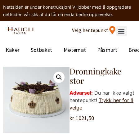
Nettsiden er under konstruksjon! Vi jobber med å oppgradere
nettsiden vår slik at du får en enda bedre opplevelse.
Velg hentepunkt
Kaker
Søtbakst
Møtemat
Påsmurt
Brø
Dronningkake
stor
Advarsel:
Du har ikke valgt
hentepunkt!
Trykk her for å
velge
kr
1021,50