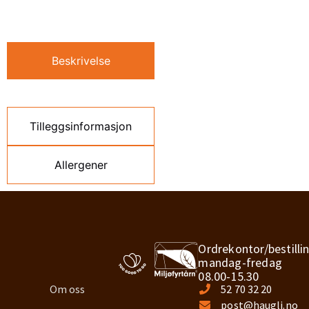
Beskrivelse
Tilleggsinformasjon
Allergener
Ordrekontor/bestilli
mandag-fredag
08.00-15.30
Om oss
52 70 32 20
post@haugli.no