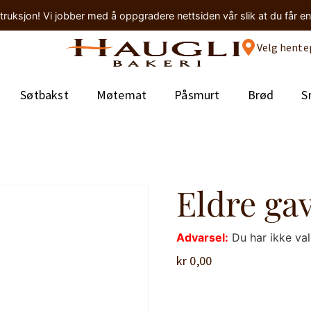
truksjon! Vi jobber med å oppgradere nettsiden vår slik at du får e
Velg hente
Søtbakst
Møtemat
Påsmurt
Brød
S
Eldre ga
Advarsel:
Du har ikke va
kr
0,00