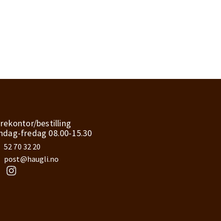
rekontor/bestilling
dag-fredag 08.00-15.30
52 70 32 20
post@haugli.no