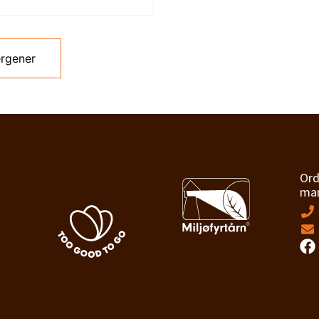
ergener
Ord
man