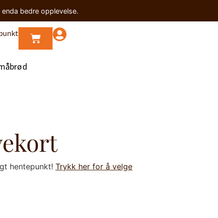
n enda bedre opplevelse.
punkt
måbrød
vekort
lgt hentepunkt!
Trykk her for å velge