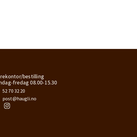
rekontor/bestilling
dag-fredag 08.00-15.30
52 70 32 20
post@haugli.no