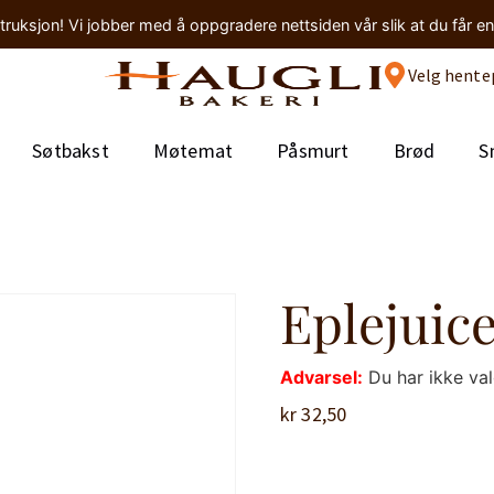
truksjon! Vi jobber med å oppgradere nettsiden vår slik at du får e
Velg hente
Søtbakst
Møtemat
Påsmurt
Brød
S
Eplejuice
Advarsel:
Du har ikke va
kr
32,50