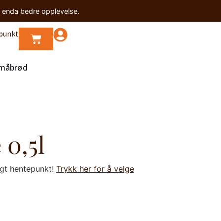
n enda bedre opplevelse.
punkt
måbrød
 0,5l
lgt hentepunkt!
Trykk her for å velge