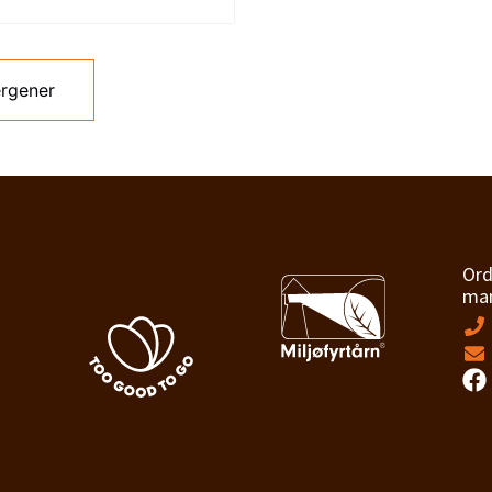
ergener
Ord
man