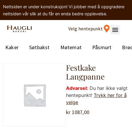
Nettsiden er under konstruksjon! Vi jobber med å oppgradere
nettsiden vår slik at du får en enda bedre opplevelse.
Velg hentepunkt
Kaker
Søtbakst
Møtemat
Påsmurt
Brø
Festkake
Langpanne
Advarsel:
Du har ikke valgt
hentepunkt!
Trykk her for å
velge
kr
1087,00