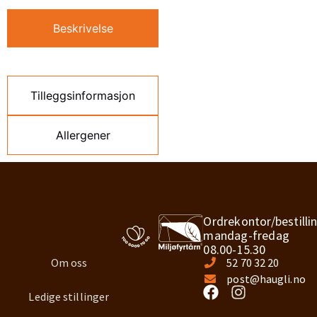
Beskrivelse
Tilleggsinformasjon
Allergener
Ordrekontor/bestilli
mandag-fredag
08.00-15.30
Om oss
52 70 32 20
post@haugli.no
Ledige stillinger