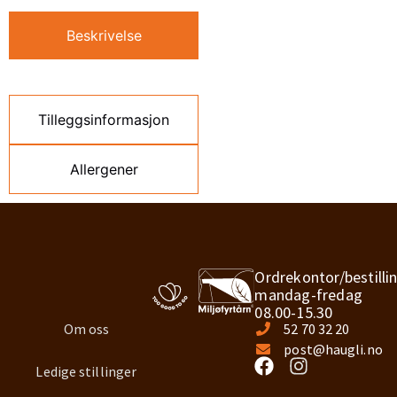
Beskrivelse
Tilleggsinformasjon
Allergener
Ordrekontor/bestilli
mandag-fredag
08.00-15.30
Om oss
52 70 32 20
post@haugli.no
Ledige stillinger