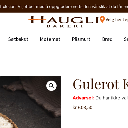
truksjon! Vi jobber med å oppgradere nettsiden vår slik at du får e
Velg hente
Søtbakst
Møtemat
Påsmurt
Brød
S
Gulerot 
Advarsel:
Du har ikke va
kr
608,50