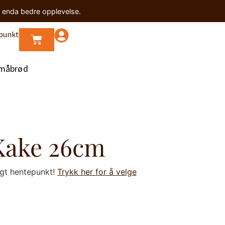
n enda bedre opplevelse.
punkt
måbrød
Kake 26cm
lgt hentepunkt!
Trykk her for å velge