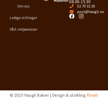
08.00-15.30
Om oss
52 70 32 20
post@haugli.no
Ledige stillinger
Vårt miljøansvar
© 2025 Haugli Bakeri | Design & utvikling
Flowit