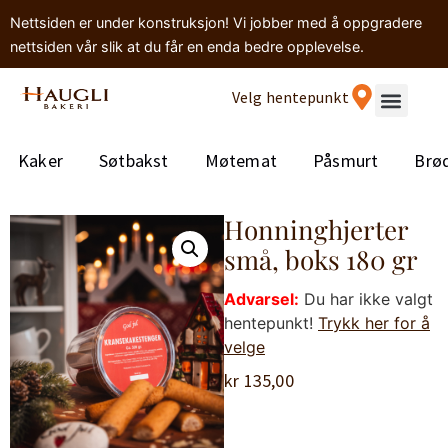
Nettsiden er under konstruksjon! Vi jobber med å oppgradere
nettsiden vår slik at du får en enda bedre opplevelse.
Velg hentepunkt
Kaker
Søtbakst
Møtemat
Påsmurt
Brø
Honninghjerter
små, boks 180 gr
Advarsel:
Du har ikke valgt
hentepunkt!
Trykk her for å
velge
kr
135,00