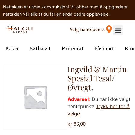
Nettsiden er under konstruksjon! Vi jobber med å oppgradere
nettsiden vår slik at du får en enda bedre opplevelse.
Velg hentepunkt
Kaker
Søtbakst
Møtemat
Påsmurt
Brø
Ingvild & Martin
Spesial Tesal/
Øvregt.
Advarsel:
Du har ikke valgt
hentepunkt!
Trykk her for å
velge
kr
86,00