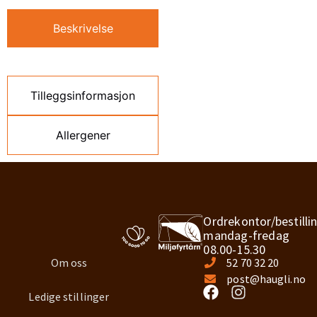
Beskrivelse
Tilleggsinformasjon
Allergener
Ordrekontor/bestilli
mandag-fredag
08.00-15.30
Om oss
52 70 32 20
post@haugli.no
Ledige stillinger