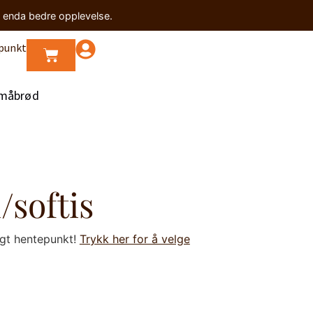
n enda bedre opplevelse.
punkt
måbrød
/softis
lgt hentepunkt!
Trykk her for å velge