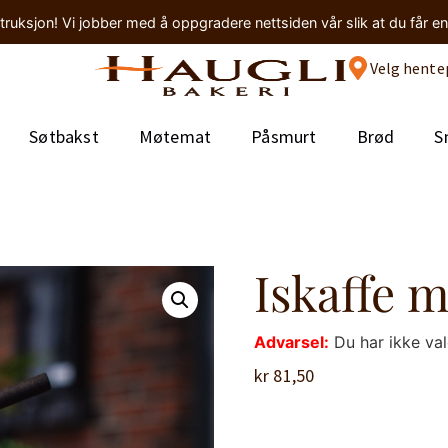
truksjon! Vi jobber med å oppgradere nettsiden vår slik at du får e
Velg hente
Søtbakst
Møtemat
Påsmurt
Brød
S
Iskaffe m
Advarsel:
Du har ikke va
kr
81,50