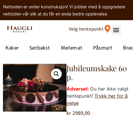
Nettsiden er under konstruksjon! Vi jobber med å oppgradere
nettsiden vår slik at du får en enda bedre opplevelse.
Velg hentepunkt
Kaker
Søtbakst
Møtemat
Påsmurt
Brø
Jubileumskake 60
p.
Advarsel:
Du har ikke valgt
hentepunkt!
Trykk her for å
velge
kr
2989,00