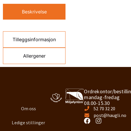
Beskrivelse
Tilleggsinformasjon
Allergener
Ordrekontor/bestilli
mandag-fredag
08.00-15.30
Om oss
52 70 32 20
post@haugli.no
Ledige stillinger