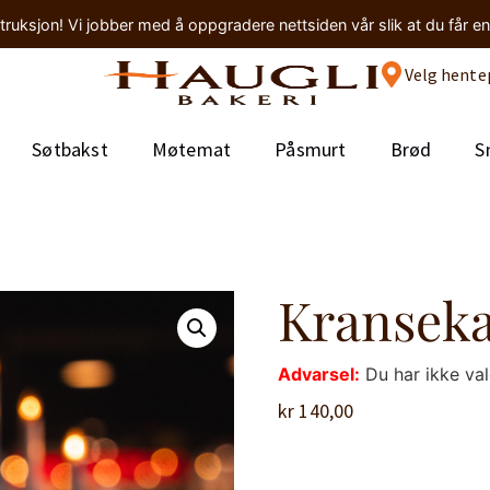
truksjon! Vi jobber med å oppgradere nettsiden vår slik at du får e
Velg hente
Søtbakst
Møtemat
Påsmurt
Brød
S
Kranseka
Advarsel:
Du har ikke va
kr
140,00