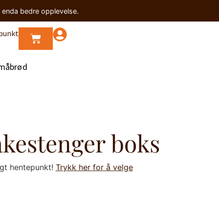
n enda bedre opplevelse.
punkt
måbrød
kestenger boks
lgt hentepunkt!
Trykk her for å velge