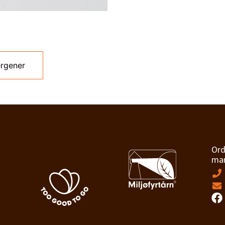
ergener
Ord
man