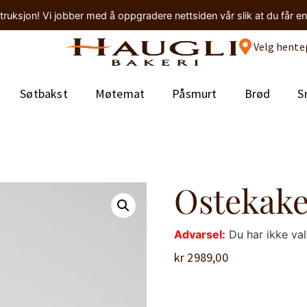
truksjon! Vi jobber med å oppgradere nettsiden vår slik at du får e
Velg hente
Søtbakst
Møtemat
Påsmurt
Brød
S
Ostekake
Advarsel:
Du har ikke va
kr
2989,00