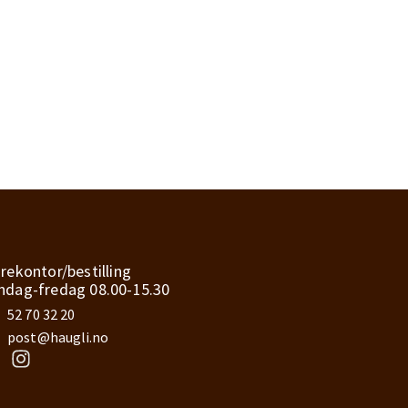
rekontor/bestilling
dag-fredag 08.00-15.30
52 70 32 20
post@haugli.no