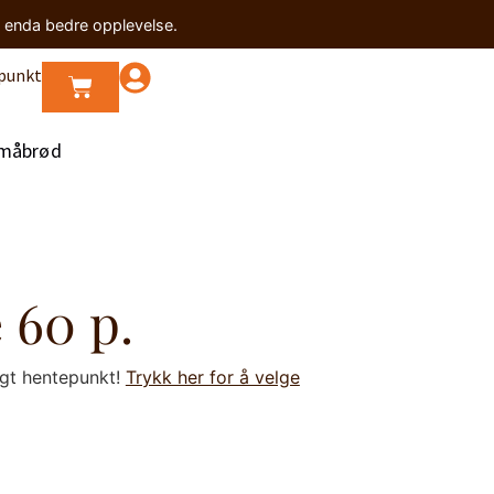
n enda bedre opplevelse.
punkt
måbrød
 60 p.
lgt hentepunkt!
Trykk her for å velge