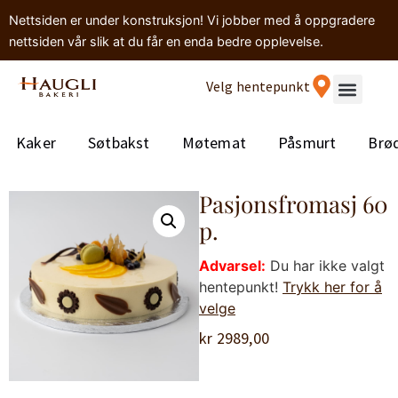
Nettsiden er under konstruksjon! Vi jobber med å oppgradere
nettsiden vår slik at du får en enda bedre opplevelse.
Velg hentepunkt
Kaker
Søtbakst
Møtemat
Påsmurt
Brø
Pasjonsfromasj 60
p.
Advarsel:
Du har ikke valgt
hentepunkt!
Trykk her for å
velge
kr
2989,00