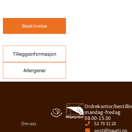
Beskrivelse
Tilleggsinformasjon
Allergener
Ordrekontor/bestilli
mandag-fredag
08.00-15.30
Om oss
52 70 32 20
post@haugli.no