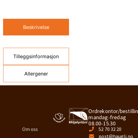
Beskrivelse
Tilleggsinformasjon
Allergener
Ordrekontor/bestilli
mandag-fredag
08.00-15.30
Om oss
52 70 32 20
post@haugli.no