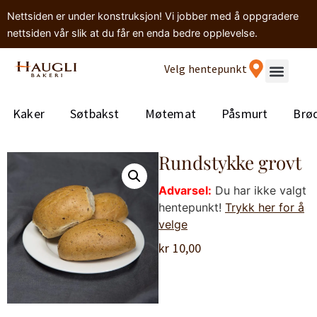
Nettsiden er under konstruksjon! Vi jobber med å oppgradere
nettsiden vår slik at du får en enda bedre opplevelse.
Velg hentepunkt
Kaker
Søtbakst
Møtemat
Påsmurt
Brø
Rundstykke grovt
Advarsel:
Du har ikke valgt
hentepunkt!
Trykk her for å
velge
kr
10,00