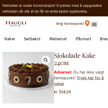
Nettsiden er under konstruksjon! Vi jobber med å oppgradere
nettsiden vår slik at du får en enda bedre opplevelse.
Velg hentepunkt
Kaker
Søtbakst
Møtemat
Påsmurt
Brø
Sjokolade Kake
24cm
Advarsel:
Du har ikke valgt
hentepunkt!
Trykk her for å
velge
kr
554,50