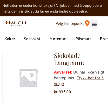
Nettsiden er under konstruksjon! Vi jobber med å oppgradere
nettsiden vår slik at du får en enda bedre opplevelse.
Velg hentepunkt
Kaker
Søtbakst
Møtemat
Påsmurt
Brø
Sjokolade
Langpanne
Advarsel:
Du har ikke valgt
hentepunkt!
Trykk her for å
velge
kr
935,00