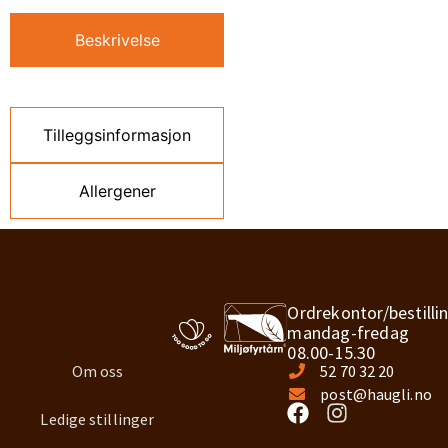
Beskrivelse
Tilleggsinformasjon
Allergener
Ordrekontor/bestilli
mandag-fredag
08.00-15.30
Om oss
52 70 32 20
post@haugli.no
Ledige stillinger