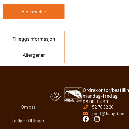
Beskrivelse
Tilleggsinformasjon
Allergener
Ordrekontor/bestilli
mandag-fredag
08.00-15.30
Om oss
52 70 32 20
post@haugli.no
Ledige stillinger