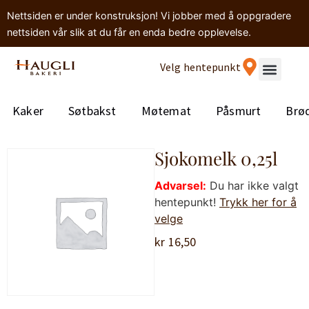
Nettsiden er under konstruksjon! Vi jobber med å oppgradere
nettsiden vår slik at du får en enda bedre opplevelse.
Velg hentepunkt
Kaker
Søtbakst
Møtemat
Påsmurt
Brø
Sjokomelk 0,25l
Advarsel:
Du har ikke valgt
hentepunkt!
Trykk her for å
velge
kr
16,50