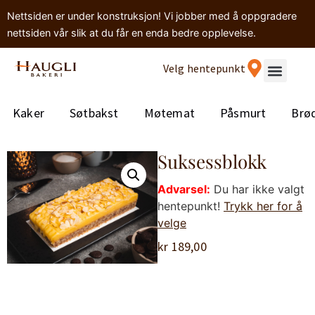
Nettsiden er under konstruksjon! Vi jobber med å oppgradere
nettsiden vår slik at du får en enda bedre opplevelse.
Velg hentepunkt
Kaker
Søtbakst
Møtemat
Påsmurt
Brø
Suksessblokk
Advarsel:
Du har ikke valgt
hentepunkt!
Trykk her for å
velge
kr
189,00