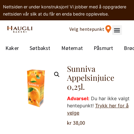
Nettsiden er under konstruksjon! Vi jobber med å oppgradere
nettsiden vår slik at du får en enda bedre opplevelse.
Velg hentepunkt
Kaker
Søtbakst
Møtemat
Påsmurt
Brø
Sunniva
Appelsinjuice
0,25l.
Advarsel:
Du har ikke valgt
hentepunkt!
Trykk her for å
velge
kr
38,00