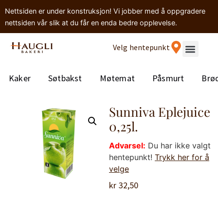
Nettsiden er under konstruksjon! Vi jobber med å oppgradere
nettsiden vår slik at du får en enda bedre opplevelse.
Velg hentepunkt
Kaker
Søtbakst
Møtemat
Påsmurt
Brø
Sunniva Eplejuice
0,25l.
Advarsel:
Du har ikke valgt
hentepunkt!
Trykk her for å
velge
kr
32,50