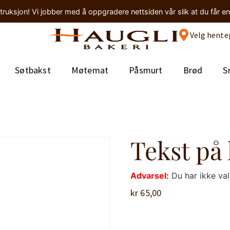
truksjon! Vi jobber med å oppgradere nettsiden vår slik at du får e
Velg hente
Søtbakst
Møtemat
Påsmurt
Brød
S
Tekst på 
Advarsel:
Du har ikke va
kr
65,00