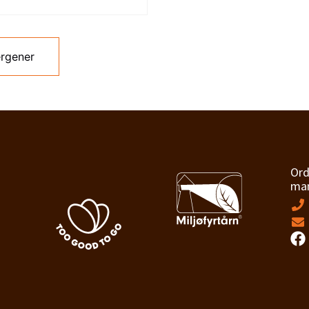
ergener
Ord
man