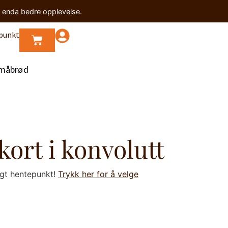
n enda bedre opplevelse.
punkt
måbrød
kort i konvolutt
lgt hentepunkt!
Trykk her for å velge