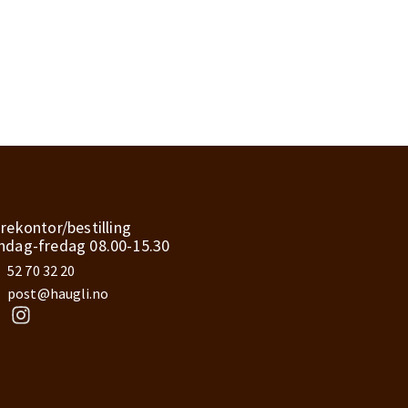
rekontor/bestilling
dag-fredag 08.00-15.30
52 70 32 20
post@haugli.no