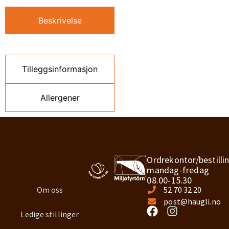
Beskrivelse
Tilleggsinformasjon
Allergener
Ordrekontor/bestilli
mandag-fredag
08.00-15.30
Om oss
52 70 32 20
post@haugli.no
Ledige stillinger