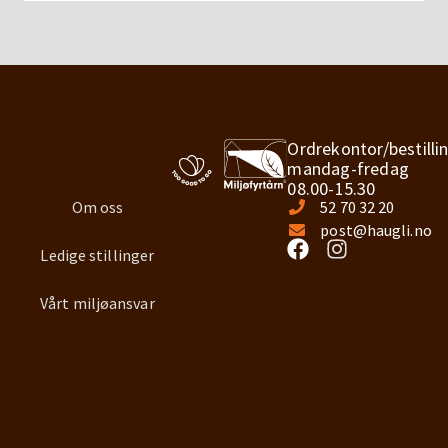
Ordrekontor/bestilli
mandag-fredag
08.00-15.30
Om oss
52 70 32 20
post@haugli.no
Ledige stillinger
Vårt miljøansvar